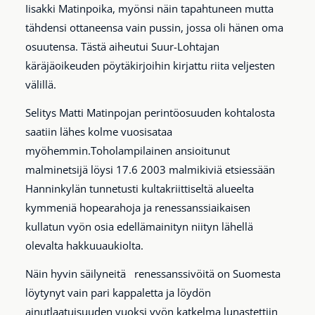
Iisakki Matinpoika, myönsi näin tapahtuneen mutta
tähdensi ottaneensa vain pussin, jossa oli hänen oma
osuutensa. Tästä aiheutui Suur-Lohtajan
käräjäoikeuden pöytäkirjoihin kirjattu riita veljesten
välillä.
Selitys Matti Matinpojan perintöosuuden kohtalosta
saatiin lähes kolme vuosisataa
myöhemmin.Toholampilainen ansioitunut
malminetsijä löysi 17.6 2003 malmikiviä etsiessään
Hanninkylän tunnetusti kultakriittiseltä alueelta
kymmeniä hopearahoja ja renessanssiaikaisen
kullatun vyön osia edellämainityn niityn lähellä
olevalta hakkuuaukiolta.
Näin hyvin säilyneitä renessanssivöitä on Suomesta
löytynyt vain pari kappaletta ja löydön
ainutlaatuisuuden vuoksi vyön katkelma lunastettiin