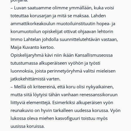
– Luvan saatuamme olimme ymmällään, kuka voisi
toteuttaa korusarjan ja mitä se maksaa. Lahden
ammattikorkeakoulun muotoiluinstituutin hopea- ja
korumuotoilun opiskelijat ottivat ohjaavan lehtorin
Immo Lahtelan johdolla suunnittelutehtävän vastaan,
Maija Kuvanto kertoo.
Opiskelijaryhmä kävi niin ikään Kansallismuseossa
tutustumassa alkuperäiseen vyöhön ja työsti
luonnoksia, joista perinnetyöryhmä valitsi mieleisen
jatkokehittämistä varten.
– Meillä oli kriteereinä, että koru olisi nykyaikainen,
mutta siitä löytyisi tähän vanhaan renessanssikoruun
liittyviä elementtejä. Esimerkiksi alkuperäisen vyön
reunakuvio on hyvin tarkalleen uudessa korussa. Vyön
lukossa oleva miehen kasvofiguuri toistuu myös
uusissa koruissa.