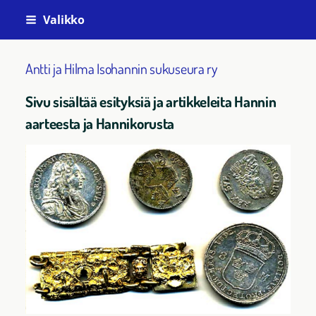
Siirry
Valikko
sivun
sisältöön
Antti ja Hilma Isohannin sukuseura ry
Sivu sisältää esityksiä ja artikkeleita Hannin
aarteesta ja Hannikorusta