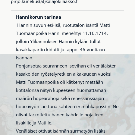
pirjo.kunelius(at)kalajokilaakso.fi
Hannikorun tarinaa
Hannin suvun esi-isä, ruotutalon isäntä Matti
Tuomaanpoika Hanni menehtyi 11.10.1714,
jolloin Ylikannuksen Hannin kylään tullut
kasakkapartio kidutti ja tappoi 46-vuotiaan
isännän.
Pohjansotaa seuranneen isovihan eli venäläisten
kasakoiden ryöstelyretkien aikakauden vuoksi
Matti Tuomaanpoika oli kätkenyt metsään
kotitalonsa niityn kupeeseen huomattaman
määrän hopearahoja sekä renessanssiajan
hopeavyön jaettuna kahteen eri nahkapussiin. Ne
olivat tarkoitettu hänen kahdelle pojalleen
Iisakille ja Matille.
Venäläiset ottivat isännän surmatyön lisäksi