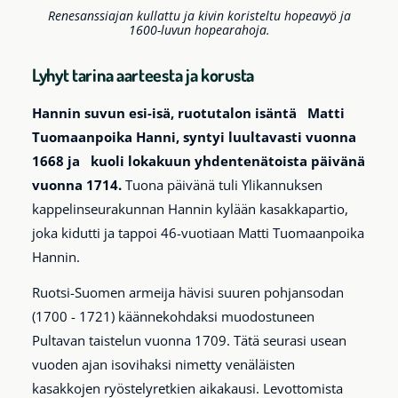
Renesanssiajan kullattu ja kivin koristeltu hopeavyö ja
1600-luvun hopearahoja.
Lyhyt tarina aarteesta ja korusta
Hannin suvun esi-isä, ruotutalon isäntä Matti
Tuomaanpoika Hanni, syntyi luultavasti vuonna
1668 ja kuoli lokakuun yhdentenätoista päivänä
vuonna 1714.
Tuona päivänä tuli Ylikannuksen
kappelinseurakunnan Hannin kylään kasakkapartio,
joka kidutti ja tappoi 46-vuotiaan Matti Tuomaanpoika
Hannin.
Ruotsi-Suomen armeija hävisi suuren pohjansodan
(1700 - 1721) käännekohdaksi muodostuneen
Pultavan taistelun vuonna 1709. Tätä seurasi usean
vuoden ajan isovihaksi nimetty venäläisten
kasakkojen ryöstelyretkien aikakausi. Levottomista