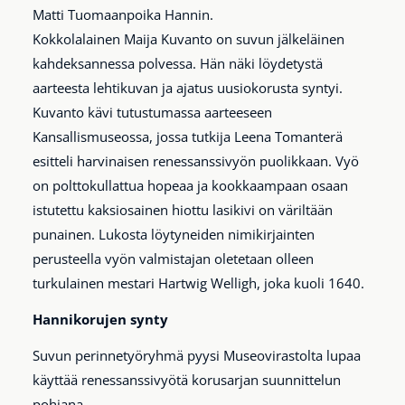
Matti Tuomaanpoika Hannin.
Kokkolalainen Maija Kuvanto on suvun jälkeläinen
kahdeksannessa polvessa. Hän näki löydetystä
aarteesta lehtikuvan ja ajatus uusiokorusta syntyi.
Kuvanto kävi tutustumassa aarteeseen
Kansallismuseossa, jossa tutkija Leena Tomanterä
esitteli harvinaisen renessanssivyön puolikkaan. Vyö
on polttokullattua hopeaa ja kookkaampaan osaan
istutettu kaksiosainen hiottu lasikivi on väriltään
punainen. Lukosta löytyneiden nimikirjainten
perusteella vyön valmistajan oletetaan olleen
turkulainen mestari Hartwig Welligh, joka kuoli 1640.
Hannikorujen synty
Suvun perinnetyöryhmä pyysi Museovirastolta lupaa
käyttää renessanssivyötä korusarjan suunnittelun
pohjana.