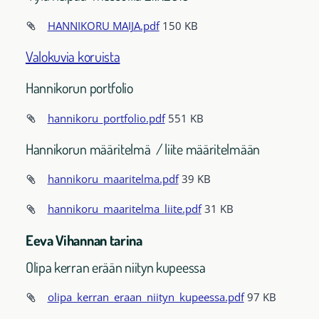
HANNIKORU MAIJA.pdf
150 KB
Valokuvia koruista
Hannikorun portfolio
hannikoru_portfolio.pdf
551 KB
Hannikorun määritelmä / liite määritelmään
hannikoru_maaritelma.pdf
39 KB
hannikoru_maaritelma_liite.pdf
31 KB
Eeva Vihannan tarina
Olipa kerran erään niityn kupeessa
olipa_kerran_eraan_niityn_kupeessa.pdf
97 KB