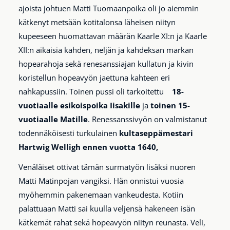
ajoista johtuen Matti Tuomaanpoika oli jo aiemmin
kätkenyt metsään kotitalonsa läheisen niityn
kupeeseen huomattavan määrän Kaarle XI:n ja Kaarle
XII:n aikaisia kahden, neljän ja kahdeksan markan
hopearahoja sekä renesanssiajan kullatun ja kivin
koristellun hopeavyön jaettuna kahteen eri
nahkapussiin. Toinen pussi oli tarkoitettu
18-
vuotiaalle esikoispoika Iisakille
ja
toinen 15-
vuotiaalle Matille
. Renessanssivyön on valmistanut
todennäköisesti turkulainen
kultaseppämestari
Hartwig Welligh ennen vuotta 1640,
Venäläiset ottivat tämän surmatyön lisäksi nuoren
Matti Matinpojan vangiksi. Hän onnistui vuosia
myöhemmin pakenemaan vankeudesta. Kotiin
palattuaan Matti sai kuulla veljensä hakeneen isän
kätkemät rahat sekä hopeavyön niityn reunasta. Veli,