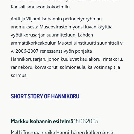
Kansallismuseon kokoelmiin.
Antti ja Viljami Isohannin perinnetyöryhmän
anomuksesta Museovirasto myönsi luvan käyttää
vyötä korusarjan suunnitteluun. Lahden
ammattikorkeakoulun Muotoiluinstituutti suunnitteli v
v. 2006-2007 renessanssivyön pohjalta
Hannikorusarjan, johon kuuluvat kaulakoru, rintakoru,
rannekoru, korvakorut, solmioneula, kalvosinnapit ja
sormus.
SHORT STORY OF HANNIKORU
Markku Isohannin esitelmä
18.06.2005
Matti Tuomaanpoika Hanni, hänen kätkemänsä