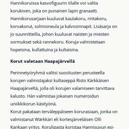
Hannikoruissa kasvofiguurin tilalle voi valita
korukiven, joka on punainen lapin granaatti.
Hannikorusarjaan kuuluvat kaulakoru, rintakoru,
korvakorut, solmioneula ja kalvosinnapit. Lisäsarja on
jo suunnitteilla, johon kuuluvat naisten ja miesten
sormukset sekä rannekoru. Koruja valmistetaan
hopeisina, kullattuina ja kultaisina.
Korut valetaan Haapajärvellä
Perinnetyöryhmä valitsi suositusten perusteella
korujen valmistajaksi kultaseppä Risto Kärkkäisen
Haapajärveltä, jolla oli korujen valamiseen tarvittava
kalusto. Hän valmistaa jokaisen numeroidun
uniikkikorun käsityönä.
Korut pakataan terväleppäiseen korurasiaan, jonka on
valmistanut Wärkkäri eli kortesjärveläisen Olli
Kankaan yritys. Korulipasta koristaa Hannisuvun esi-