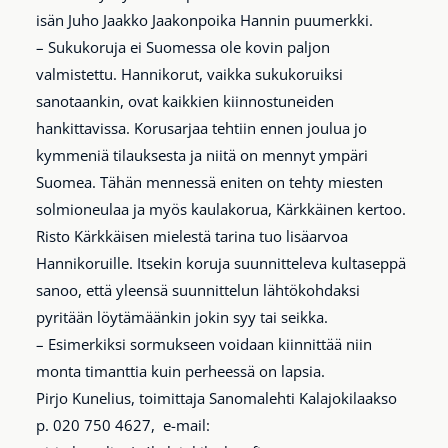
isän Juho Jaakko Jaakonpoika Hannin puumerkki.
– Sukukoruja ei Suomessa ole kovin paljon
valmistettu. Hannikorut, vaikka sukukoruiksi
sanotaankin, ovat kaikkien kiinnostuneiden
hankittavissa. Korusarjaa tehtiin ennen joulua jo
kymmeniä tilauksesta ja niitä on mennyt ympäri
Suomea. Tähän mennessä eniten on tehty miesten
solmioneulaa ja myös kaulakorua, Kärkkäinen kertoo.
Risto Kärkkäisen mielestä tarina tuo lisäarvoa
Hannikoruille. Itsekin koruja suunnitteleva kultaseppä
sanoo, että yleensä suunnittelun lähtökohdaksi
pyritään löytämäänkin jokin syy tai seikka.
– Esimerkiksi sormukseen voidaan kiinnittää niin
monta timanttia kuin perheessä on lapsia.
Pirjo Kunelius, toimittaja Sanomalehti Kalajokilaakso
p. 020 750 4627, e-mail: