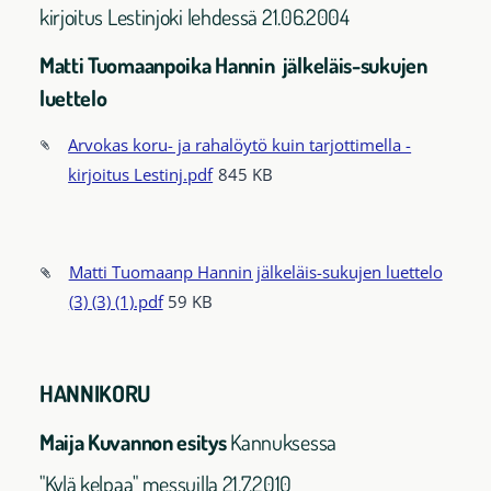
kirjoitus Lestinjoki lehdessä 21.06.2004
Matti Tuomaanpoika Hannin jälkeläis-sukujen
luettelo
Arvokas koru- ja rahalöytö kuin tarjottimella -
kirjoitus Lestinj.pdf
845 KB
Matti Tuomaanp Hannin jälkeläis-sukujen luettelo
(3) (3) (1).pdf
59 KB
HANNIKORU
Maija Kuvannon esitys
Kannuksessa
"Kylä kelpaa" messuilla 21.7.2010