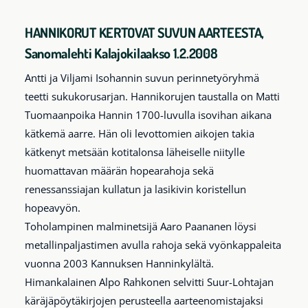
HANNIKORUT KERTOVAT SUVUN AARTEESTA,
Sanomalehti Kalajokilaakso 1.2.2008
Antti ja Viljami Isohannin suvun perinnetyöryhmä
teetti sukukorusarjan. Hannikorujen taustalla on Matti
Tuomaanpoika Hannin 1700-luvulla isovihan aikana
kätkemä aarre. Hän oli levottomien aikojen takia
kätkenyt metsään kotitalonsa läheiselle niitylle
huomattavan määrän hopearahoja sekä
renessanssiajan kullatun ja lasikivin koristellun
hopeavyön.
Toholampinen malminetsijä Aaro Paananen löysi
metallinpaljastimen avulla rahoja sekä vyönkappaleita
vuonna 2003 Kannuksen Hanninkylältä.
Himankalainen Alpo Rahkonen selvitti Suur-Lohtajan
käräjäpöytäkirjojen perusteella aarteenomistajaksi